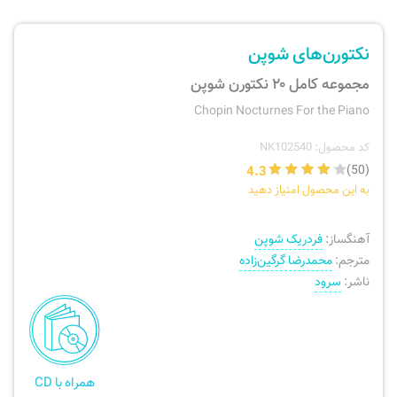
ارسال سفارش
نی، فلوت، سازهای بادی
نکتورن‌های شوپن
پیگیری سفارش
تئوری، هارمونی، فرم، تاریخ
مجموعه کامل ۲۰ نکتورن شوپن
Chopin Nocturnes For the Piano
بازگرداندن کالا
آواز، سلفژ، ریتم
کد محصول: NK102540
4.3
(50)
موسیقی کودک
پرسش‌های متداول
به این محصول امتیاز دهید
دفتر نت و تمرین
آهنگساز:
فردریک شوپن
مترجم:
محمدرضا گرگین‌زاده
ناشر:
سرود
همراه با CD