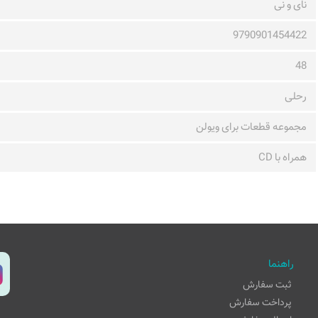
نای و نی
9790901454422
48
رحلی
مجموعه قطعات برای ویولن
همراه با CD
راهنما
ثبت سفارش
پرداخت سفارش