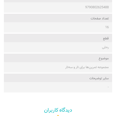
9790802625488
تعداد صفحات
16
قطع
رحلی
موضوع
مجموعه تمرین‌ها برای تار و سه‌تار
ساير توضيحات
-
دیدگاه کاربران