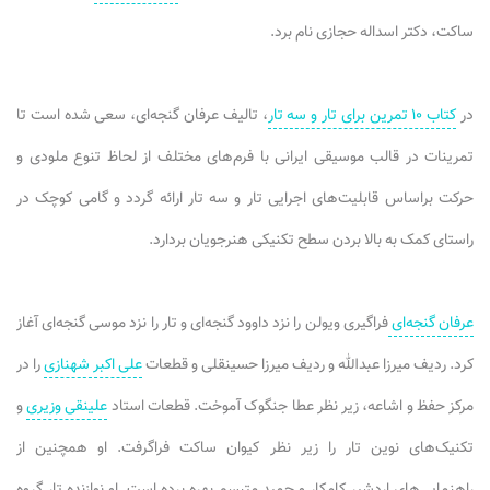
ساکت، دکتر اسداله حجازی نام برد.
در
کتاب ۱۰ تمرین برای تار و سه تار
، تالیف عرفان گنجه‌ای، سعی شده است تا
تمرینات در قالب موسیقی ایرانی با فرم‌های مختلف از لحاظ تنوع ملودی و
حرکت براساس قابلیت‌های اجرایی تار و سه تار ارائه گردد و گامی کوچک در
راستای کمک به بالا بردن سطح تکنیکی هنرجویان بردارد.
عرفان گنجه‌ای
فراگیری ویولن را نزد داوود گنجه‌ای و تار را نزد موسی گنجه‌ای آغاز
کرد. ردیف میرزا عبدالله و ردیف میرزا حسینقلی و قطعات
علی اکبر شهنازی
را در
مرکز حفظ و اشاعه، زیر نظر عطا جنگوک آموخت. قطعات استاد
علینقی وزیری
و
تکنیک‌های نوین تار را زیر نظر کیوان ساکت فراگرفت. او همچنین از
راهنمایی‌های اردشیر کامکار و حمید متبسم بهره برده است. او نوازنده تار گروه