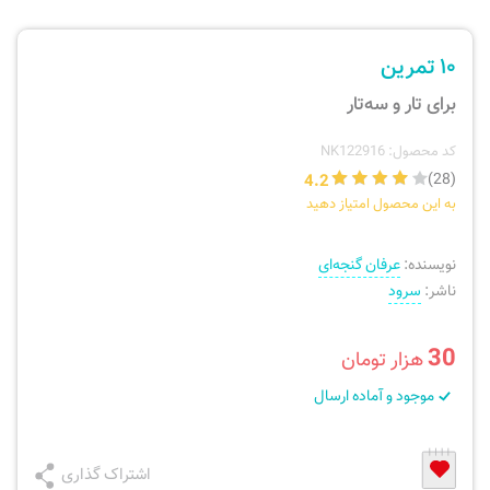
ارسال سفارش
نی، فلوت، سازهای بادی
۱۰ تمرین
پیگیری سفارش
تئوری، هارمونی، فرم، تاریخ
برای تار و سه‌تار
بازگرداندن کالا
آواز، سلفژ، ریتم
کد محصول: NK122916
4.2
(28)
به این محصول امتیاز دهید
موسیقی کودک
پرسش‌های متداول
نویسنده:
عرفان گنجه‌ای
دفتر نت و تمرین
ناشر:
سرود
30
هزار تومان
موجود و آماده ارسال
اشتراک گذاری