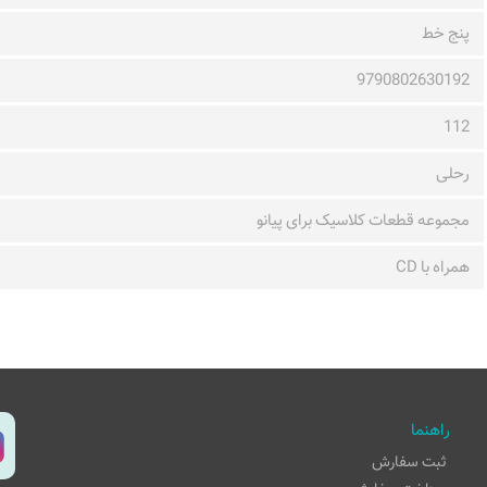
پنج خط
9790802630192
112
رحلی
مجموعه قطعات کلاسیک برای پیانو
همراه با CD
راهنما
ثبت سفارش