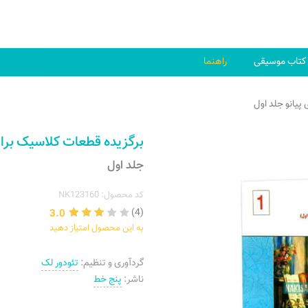
کتاب موسیقی
راهنما
پیانو جلد اول
برگزیده قطعات کلاسیک برای
جلد اول
کد محصول: NK123160
3.0
(4)
به این محصول امتیاز دهید
گردآوری و تنظیم:
تئودور لک
ناشر:
پنج خط