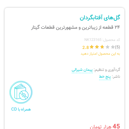
ارسال سفارش
نی، فلوت، سازهای بادی
گل‌های آفتابگردان
پیگیری سفارش
تئوری، هارمونی، فرم، تاریخ
۲۴ قطعه از زیباترین و مشهورترین قطعات گیتار
بازگرداندن کالا
آواز، سلفژ، ریتم
کد محصول: NK123165
2.8
(5)
به این محصول امتیاز دهید
موسیقی کودک
پرسش‌های متداول
گردآوری و تنظیم:
پیمان شیرالی
دفتر نت و تمرین
ناشر:
پنج خط
همراه با CD
45
هزار تومان