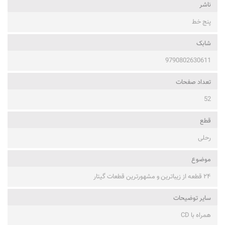
ناشر
پنج خط
شابک
9790802630611
تعداد صفحات
52
قطع
رحلی
موضوع
۲۴ قطعه از زیباترین و مشهورترین قطعات گیتار
ساير توضيحات
همراه با CD