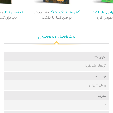
ی آواز با گیتار
گیتار متد فینگرپیکینگ
متد آموزش
یک فنجان گیتار
مج
مودار آکورد
نواختن گیتار با انگشت
پاپ برای گیتا
مشخصات محصول
عنوان کتاب
گل‌های آفتابگردان
نویسنده
پیمان شیرالی
مترجم
-