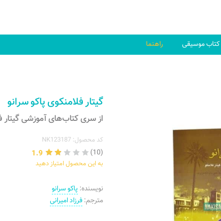
کتاب موسیقی
راهنما
گیتار فلامنکوی پاکو سرانو
از سری کتاب‌های آموزشی گیتار ف
کد محصول: NK123187
1.9
(10)
به این محصول امتیاز دهید
نویسنده:
پاکو سرانو
مترجم:
فرزاد امیرانی