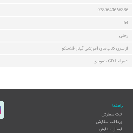
9789640666386
64
رحلی
از سری کتاب‌های آموزشی گیتار فلامنکو
همراه با CD تصویری
راهنما
ثبت سفارش
پرداخت سفارش
ارسال سفارش