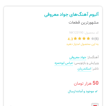
ارسال سفارش
نی، فلوت، سازهای بادی
آلبوم آهنگ‌های جواد معروفی
پیگیری سفارش
تئوری، هارمونی، فرم، تاریخ
مشهورترین قطعات
بازگرداندن کالا
آواز، سلفژ، ریتم
کد محصول: NK123190
4.3
(6)
به این محصول امتیاز دهید
موسیقی کودک
پرسش‌های متداول
آهنگساز:
جواد معروفی
دفتر نت و تمرین
ویرایش و بازنویسی:
عباس ابوحمزه
ناشر:
اسکندریان
50
هزار تومان
موجود و آماده ارسال