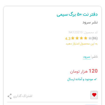
ارسال سفارش
نی، فلوت، سازهای بادی
دفتر نت ۵۰ برگ سیمی
پیگیری سفارش
تئوری، هارمونی، فرم، تاریخ
نشر سرود
بازگرداندن کالا
آواز، سلفژ، ریتم
کد محصول: NK123210
4.3
(86)
به این محصول امتیاز دهید
موسیقی کودک
پرسش‌های متداول
ناشر:
سرود
دفتر نت و تمرین
120
هزار تومان
موجود و آماده ارسال
اشتراک گذاری