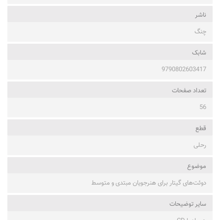
ناشر
چنگ
شابک
9790802603417
تعداد صفحات
56
قطع
رحلی
موضوع
دوئت‌های گیتار برای هنرجویان مبتدی و متوسط
ساير توضيحات