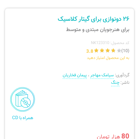
ارسال سفارش
نی، فلوت، سازهای بادی
۲۶ دونوازی برای گیتار کلاسیک
پیگیری سفارش
تئوری، هارمونی، فرم، تاریخ
برای هنرجویان مبتدی و متوسط
بازگرداندن کالا
آواز، سلفژ، ریتم
کد محصول: NK123310
3.8
(10)
به این محصول امتیاز دهید
موسیقی کودک
پرسش‌های متداول
گردآوری:
سیامک مهاجر
،
پیمان فخاریان
دفتر نت و تمرین
ناشر:
چنگ
همراه با CD
80
هزار تومان