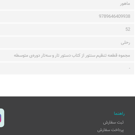
ماهور
9789646409938
52
رحلی
مجموه قطعه تنظیم سنتور از کتاب دستور تار و سه‌تار دوره‌ی متوسطه
-
راهنما
ثبت سفارش
پرداخت سفارش