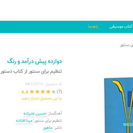
کتاب موسیقی
راهنما
ی سنتور
دوازده پیش درآمد و رنگ
تنظیم برای سنتور از کتاب دستور ت
کد محصول: NK123315
4.4
(7)
به این محصول امتیاز دهید
آهنگساز:
حسین علیزاده
تنظیم برای سنتور:
مینا افتاده
ناشر:
ماهور