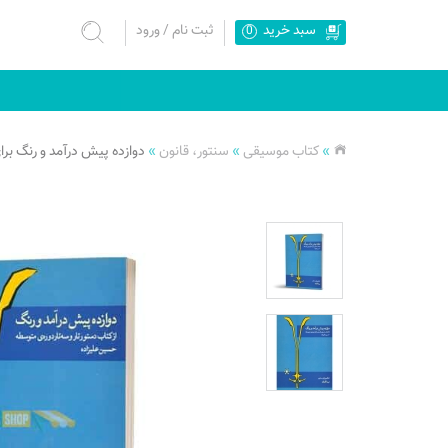
سبد خرید
ثبت نام
/
ورود
0
»
کتاب موسیقی
»
سنتور، قانون
»
دوازده پیش درآمد و رنگ برا