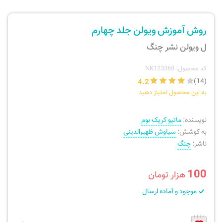
ارسال سفارش
نی، فلوت، سازهای بادی
روش آموزش ویولن جلد چهارم
پیگیری سفارش
تئوری، هارمونی، فرم، تاریخ
ل ویولن نشر چنگ
بازگرداندن کالا
آواز، سلفژ، ریتم
کد محصول: NK123368
4.2
(14)
به این محصول امتیاز دهید
موسیقی کودک
پرسش‌های متداول
نویسنده:
ماتیو کریک بوم
دفتر نت و تمرین
به کوشش:
سیاوش ظهیرالدینی
ناشر:
چنگ
100
هزار تومان
موجود و آماده ارسال