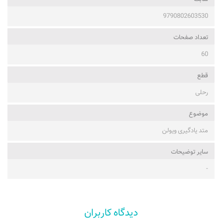
9790802603530
تعداد صفحات
60
قطع
رحلی
موضوع
متد یادگیری ویولن
ساير توضيحات
-
دیدگاه کاربران