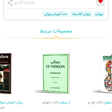
اشتراک گذاری
ویولن
ویولن کلاسیک
متد آموزش ویولن
محصولات مرتبط
 ویولن
کتاب اول و
ل ویولن
کتاب چهارم
روش آموزش ویول
نشر