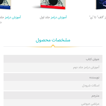
ز "الف" تا "ی"
آموزش درامز
جلد اول
آموزش درامز
جلد
در
مشخصات محصول
عنوان کتاب
آموزش درامز جلد دوم
نویسنده
اسکات شرودل
مترجم
مرتضی عیوضی