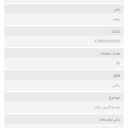
ناشر
رهام
شابک
9789645696885
تعداد صفحات
56
قطع
رحلی
موضوع
متد یادگیری درامز
ساير توضيحات