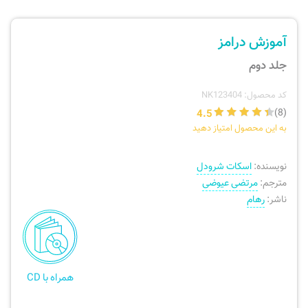
ارسال سفارش
نی، فلوت، سازهای بادی
آموزش درامز
پیگیری سفارش
تئوری، هارمونی، فرم، تاریخ
جلد دوم
بازگرداندن کالا
آواز، سلفژ، ریتم
کد محصول: NK123404
4.5
(8)
به این محصول امتیاز دهید
موسیقی کودک
پرسش‌های متداول
نویسنده:
اسکات شرودل
دفتر نت و تمرین
مترجم:
مرتضی عیوضی
ناشر:
رهام
همراه با CD