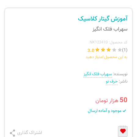
ارسال سفارش
نی، فلوت، سازهای بادی
آموزش گیتار کلاسیک
پیگیری سفارش
تئوری، هارمونی، فرم، تاریخ
سهراب فلک انگیز
بازگرداندن کالا
آواز، سلفژ، ریتم
کد محصول: NK123410
3.0
(1)
به این محصول امتیاز دهید
موسیقی کودک
پرسش‌های متداول
نویسنده:
سهراب فلک انگیز
دفتر نت و تمرین
ناشر:
حرف نو
50
هزار تومان
موجود و آماده ارسال
اشتراک گذاری