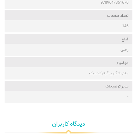
9789647361670
تعداد صفحات
146
قطع
رحلی
موضوع
متد ِیادگیری گیتارکلاسیک
ساير توضيحات
-
دیدگاه کاربران