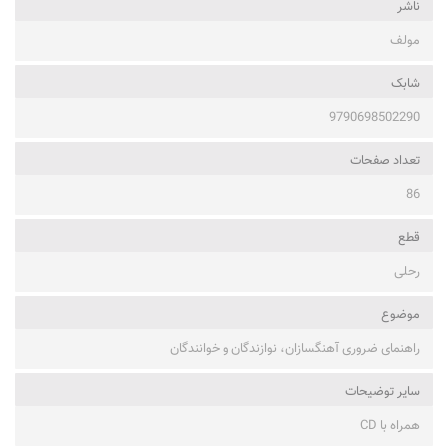
ناشر
مولف
شابک
9790698502290
تعداد صفحات
86
قطع
رحلی
موضوع
راهنمای ضروری آهنگسازان، نوازندگان و خوانندگان
ساير توضيحات
همراه با CD