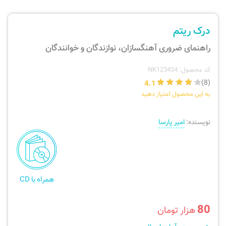
ارسال سفارش
نی، فلوت، سازهای بادی
درک ریتم
پیگیری سفارش
تئوری، هارمونی، فرم، تاریخ
راهنمای ضروری آهنگسازان، نوازندگان و خوانندگان
بازگرداندن کالا
آواز، سلفژ، ریتم
کد محصول: NK123434
4.1
(8)
به این محصول امتیاز دهید
موسیقی کودک
پرسش‌های متداول
نویسنده:
امیر پارسا
دفتر نت و تمرین
همراه با CD
80
هزار تومان