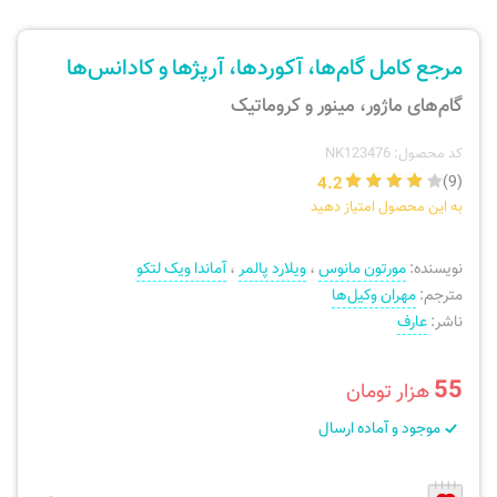
ارسال سفارش
نی، فلوت، سازهای بادی
مرجع کامل گام‌ها، آکوردها، آرپژها و کادانس‌ها
پیگیری سفارش
تئوری، هارمونی، فرم، تاریخ
گام‌های ماژور، مینور و کروماتیک
بازگرداندن کالا
آواز، سلفژ، ریتم
کد محصول: NK123476
4.2
(9)
به این محصول امتیاز دهید
موسیقی کودک
پرسش‌های متداول
نویسنده:
مورتون مانوس
،
ویلارد پالمر
،
آماندا ویک لتکو
دفتر نت و تمرین
مترجم:
مهران وکیل‌ها
ناشر:
عارف
55
هزار تومان
موجود و آماده ارسال