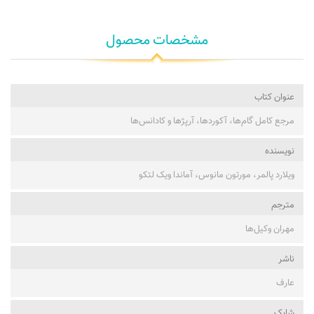
مشخصات محصول
عنوان کتاب
مرجع کامل گام‌ها، آکوردها، آرپژها و کادانس‌ها
نویسنده
ویلارد پالمر، مورتون مانوس، آماندا ویک لتکو
مترجم
مهران وکیل‌ها
ناشر
عارف
شابک