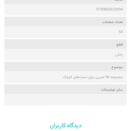
9790802633094
تعداد صفحات
54
قطع
رحلی
موضوع
مجموعه ۲۵ تمرین برای دست‌های کوچک
ساير توضيحات
-
دیدگاه کاربران