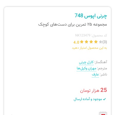
ارسال سفارش
نی، فلوت، سازهای بادی
چرنی اپوس 748
پیگیری سفارش
تئوری، هارمونی، فرم، تاریخ
مجموعه ۲۵ تمرین برای دست‌های کوچک
بازگرداندن کالا
آواز، سلفژ، ریتم
کد محصول: NK123479
4.0
(3)
به این محصول امتیاز دهید
موسیقی کودک
پرسش‌های متداول
آهنگساز:
کارل چرنی
دفتر نت و تمرین
مترجم:
مهران وکیل‌ها
ناشر:
عارف
25
هزار تومان
موجود و آماده ارسال