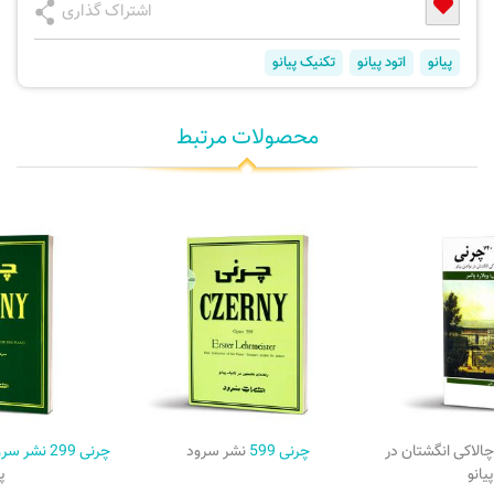
اشتراک گذاری
پیانو
اتود پیانو
تکنیک پیانو
محصولات مرتبط
الاکی انگشتان در
چرنی 599
نشر سرود
چرنی 299 نشر سرود
یانو
پی