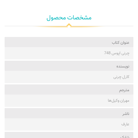
مشخصات محصول
عنوان کتاب
چرنی اپوس 748
نویسنده
کارل چرنی
مترجم
مهران وکیل‌ها
ناشر
عارف
شابک