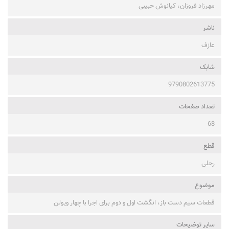
مهرزاد فروزان، کیانوش حبیبی
ناشر
عازف
شابک
9790802613775
تعداد صفحات
68
قطع
رحلی
موضوع
قطعات سیم دست باز، انگشت اول و دوم برای اجرا با چهار ویولن
ساير توضيحات