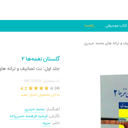
کتاب موسیقی
راهنما
ف و ترانه های محمد حیدری
گلستان نغمه‌ها ۲
جلد اول: نت تصانیف و ترانه ها
کد محصول: NK123516
4.2
(4)
به این محصول امتیاز دهید
آهنگساز:
محمد حیدری
نگارش:
فرشید فرهمند حسن‌زاده
ناشر:
سرود