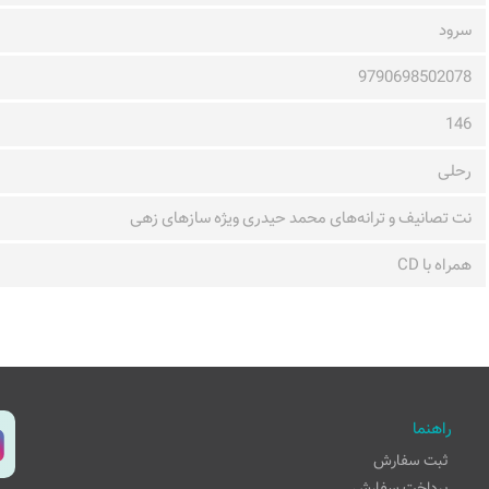
سرود
9790698502078
146
رحلی
نت تصانیف و ترانه‌های محمد حیدری ویژه سازهای زهی
همراه با CD
راهنما
ثبت سفارش
پرداخت سفارش