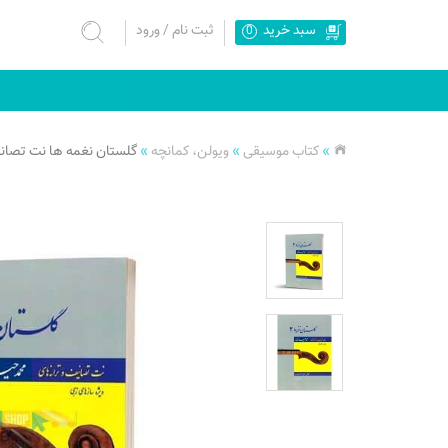
سبد خرید
ثبت نام
/
ورود
0
»
کتاب موسیقی
»
ویولن، کمانچه
»
گلستان نغمه ها نت تصانی