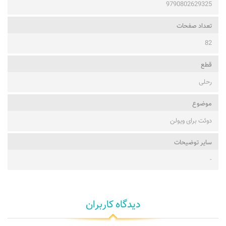
9790802629325
تعداد صفحات
82
قطع
رحلی
موضوع
دوئت برای ویولن
ساير توضيحات
-
دیدگاه کاربران