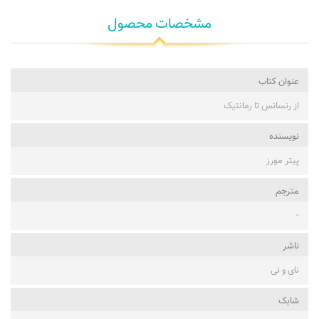
مشخصات محصول
عنوان کتاب
از رنسانس تا رمانتیک
نویسنده
پیتر مورز
مترجم
-
ناشر
نای و نی
شابک