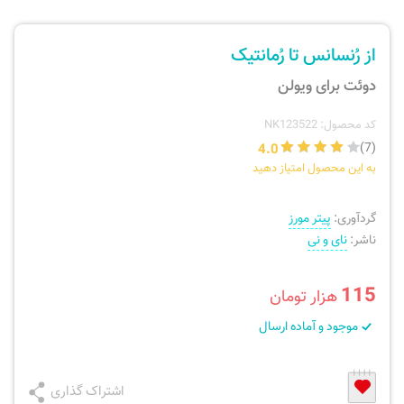
ارسال سفارش
نی، فلوت، سازهای بادی
از رُنسانس تا رُمانتیک
پیگیری سفارش
تئوری، هارمونی، فرم، تاریخ
دوئت برای ویولن
بازگرداندن کالا
آواز، سلفژ، ریتم
کد محصول: NK123522
4.0
(7)
به این محصول امتیاز دهید
موسیقی کودک
پرسش‌های متداول
گردآوری:
پیتر مورز
دفتر نت و تمرین
ناشر:
نای و نی
115
هزار تومان
موجود و آماده ارسال
اشتراک گذاری