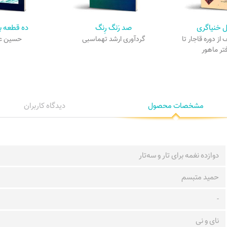
 خنیاگری
صد رَنگ رِنگ
ده قطعه برا
ز دوره قاجار تا
گردآوری ارشد تهماسبی
حسین عل
تر ماهور
مشخصات محصول
دیدگاه کاربران
دوازده نغمه برای تار و سه‌تار
حمید متبسم
-
نای و نی