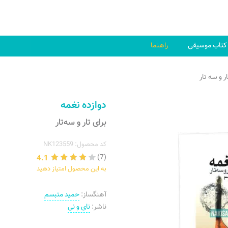
کتاب موسیقی
راهنما
ر و سه تار
دوازده نغمه
برای تار و سه‌تار
کد محصول: NK123559
4.1
(7)
به این محصول امتیاز دهید
آهنگساز:
حمید متبسم
ناشر:
نای و نی