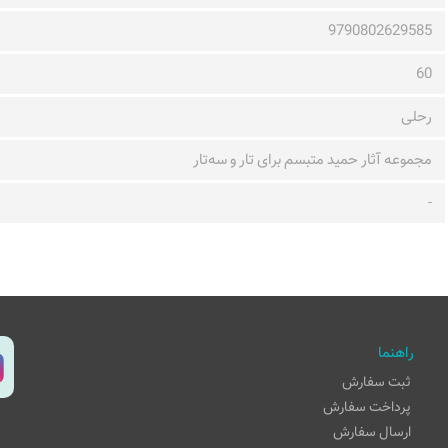
9790802629585
60
رحلی
مجموعه آثار حمید متبسم برای تار و ‌سه‌تار
-
راهنما
ثبت سفارش
پرداخت سفارش
ارسال سفارش