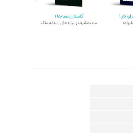
ی تار ۱
گلستان نغمه‌ها ۱
یزاده
نت تصانیف و ترانه‌های اسداله ملک