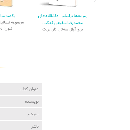
زمزمه‌ها براساس عاشقانه‌های
یکصد سال
محمدرضا شفیعی کدکنی
مجموعه تصانیف ا
کنون: دف
برای آواز، سه‌تار، تار، بربت
عنوان کتاب
نویسنده
مترجم
ناشر