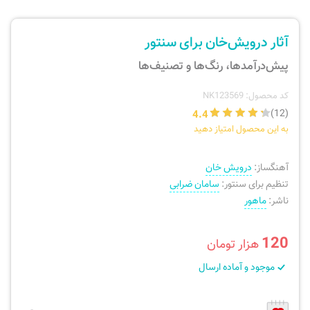
ارسال سفارش
نی، فلوت، سازهای بادی
آثار درویش‌خان برای سنتور
پیگیری سفارش
تئوری، هارمونی، فرم، تاریخ
پیش‌درآمدها، رنگ‌ها و تصنیف‌ها
بازگرداندن کالا
آواز، سلفژ، ریتم
کد محصول: NK123569
4.4
(12)
به این محصول امتیاز دهید
موسیقی کودک
پرسش‌های متداول
آهنگساز:
درویش خان
دفتر نت و تمرین
تنظیم برای سنتور:
سامان ضرابی
ناشر:
ماهور
120
هزار تومان
موجود و آماده ارسال