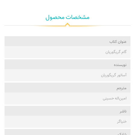
مشخصات محصول
عنوان کتاب
گام گریگوریان
نویسنده
آساتور گریگوریان
مترجم
امین‌اله حسینی
ناشر
خنیاگر
شابک