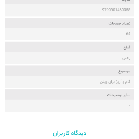
9790901460058
تعداد صفحات
64
قطع
رحلی
موضوع
گام و آرپژ برای ویلن
ساير توضيحات
-
دیدگاه کاربران