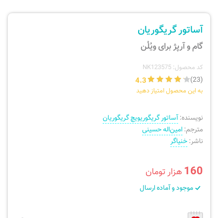
ارسال سفارش
نی، فلوت، سازهای بادی
آساتور گریگوریان
پیگیری سفارش
تئوری، هارمونی، فرم، تاریخ
گام و آرپژ برای ویُلُن
بازگرداندن کالا
آواز، سلفژ، ریتم
کد محصول: NK123575
4.3
(23)
به این محصول امتیاز دهید
موسیقی کودک
پرسش‌های متداول
نویسنده:
آساتور گریگوریویچ گریگوریان
دفتر نت و تمرین
مترجم:
امین‌اله حسینی
ناشر:
خنیاگر
160
هزار تومان
موجود و آماده ارسال