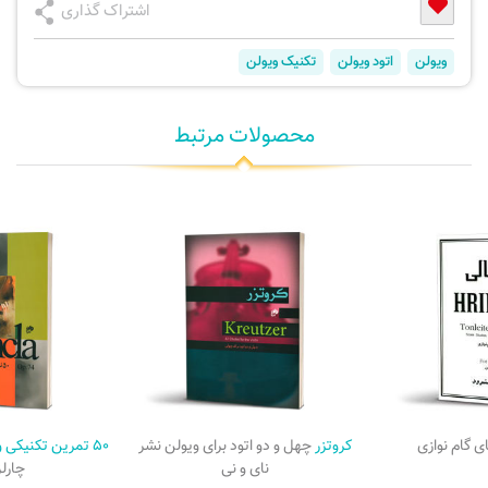
اشتراک گذاری
ویولن
اتود ویولن
تکنیک ویولن
محصولات مرتبط
ی گام نوازی
کروتزر
چهل و دو اتود برای ویولن نشر
۵۰ تمرین تکنیکی ویولن برای دست چپ
نای و نی
چارلز