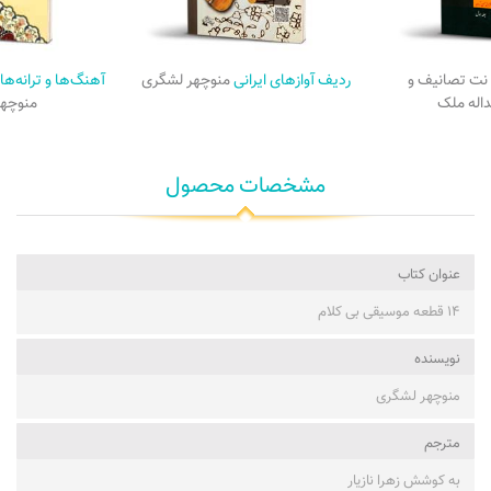
نت تصانیف و
ردیف آوازهای ایرانی
منوچهر لشگری
آهنگ‌ها و ترانه‌ها
داله ملک
منوچه
مشخصات محصول
عنوان کتاب
۱۴ قطعه موسیقی بی کلام
نویسنده
منوچهر لشگری
مترجم
به کوشش زهرا نازیار