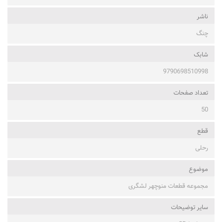
ناشر
چنگ
شابک
9790698510998
تعداد صفحات
50
قطع
رحلی
موضوع
مجموعه قطعات منوچهر لشگری
ساير توضيحات