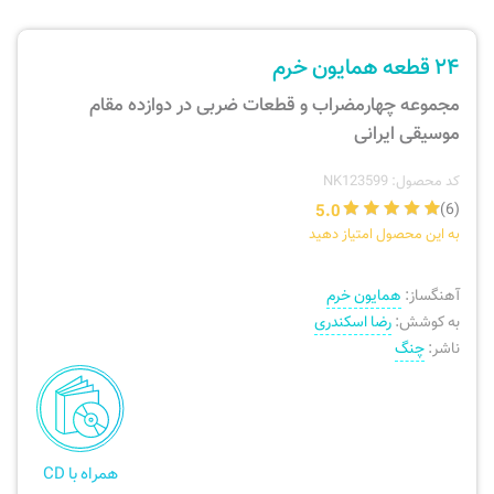
ارسال سفارش
نی، فلوت، سازهای بادی
۲۴ قطعه همایون خرم
پیگیری سفارش
تئوری، هارمونی، فرم، تاریخ
مجموعه چهارمضراب و قطعات ضربی در دوازده مقام
موسیقی ایرانی
بازگرداندن کالا
آواز، سلفژ، ریتم
کد محصول: NK123599
5.0
(6)
موسیقی کودک
پرسش‌های متداول
به این محصول امتیاز دهید
دفتر نت و تمرین
آهنگساز:
همایون خرم
به کوشش:
رضا اسکندری
ناشر:
چنگ
همراه با CD