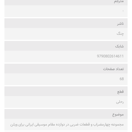
مترجم
-
ناشر
چنگ
شابک
9790802614611
تعداد صفحات
68
قطع
رحلی
موضوع
مجموعه چهارمضراب و قطعات ضربی در دوازده مقام موسیقی ایرانی برای ویلن