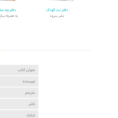
دفتر نت کودک
دفترچه م
نشر سرود
به همراه سا
عنوان کتاب
نویسنده
مترجم
ناشر
شابک