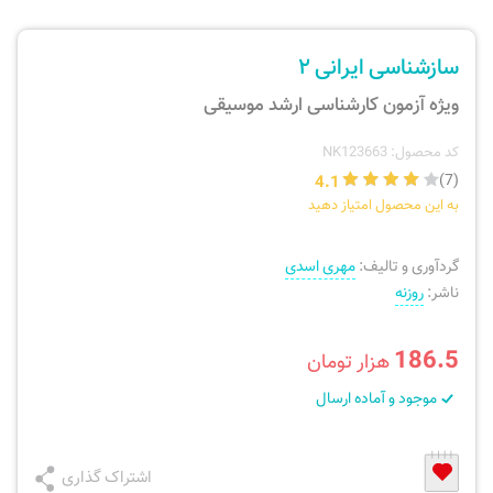
ارسال سفارش
نی، فلوت، سازهای بادی
سازشناسی ایرانی ۲
پیگیری سفارش
تئوری، هارمونی، فرم، تاریخ
ویژه آزمون کارشناسی ارشد موسیقی
بازگرداندن کالا
آواز، سلفژ، ریتم
کد محصول: NK123663
4.1
(7)
به این محصول امتیاز دهید
موسیقی کودک
پرسش‌های متداول
گردآوری و تالیف:
مهری اسدی
دفتر نت و تمرین
ناشر:
روزنه
186.5
هزار تومان
موجود و آماده ارسال
اشتراک گذاری