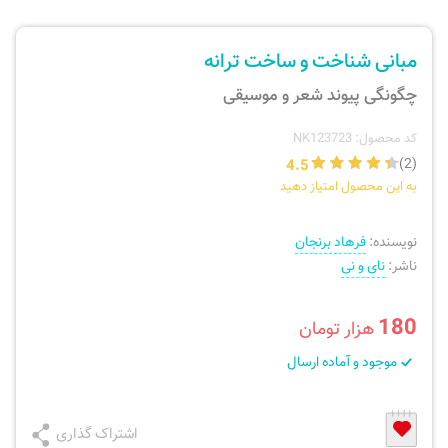
ارسال سفارش
نی، فلوت، سازهای بادی
مبانی شناخت و ساخت ترانه
پیگیری سفارش
تئوری، هارمونی، فرم، تاریخ
چگونگی پیوند شعر و موسیقی
بازگرداندن کالا
آواز، سلفژ، ریتم
کد محصول: NK123723
4.5
(2)
به این محصول امتیاز دهید
موسیقی کودک
پرسش‌های متداول
نویسنده:
فرهاد برنجان
دفتر نت و تمرین
ناشر:
نای و نی
180
هزار تومان
موجود و آماده ارسال
اشتراک گذاری