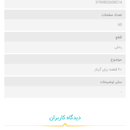
9790802608214
تعداد صفحات
60
قطع
رحلی
موضوع
۶۰ قطعه برای گیتار
ساير توضيحات
-
دیدگاه کاربران