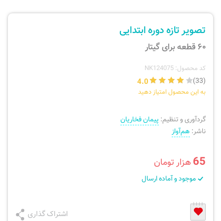
ارسال سفارش
نی، فلوت، سازهای بادی
تصویر تازه دوره ابتدایی
پیگیری سفارش
تئوری، هارمونی، فرم، تاریخ
۶۰ قطعه برای گیتار
بازگرداندن کالا
آواز، سلفژ، ریتم
کد محصول: NK124075
4.0
(33)
به این محصول امتیاز دهید
موسیقی کودک
پرسش‌های متداول
گردآوری و تنظیم:
پیمان فخاریان
دفتر نت و تمرین
ناشر:
هم‌آواز
65
هزار تومان
موجود و آماده ارسال
اشتراک گذاری