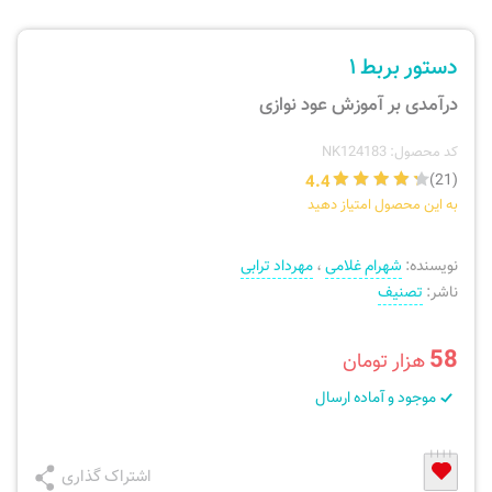
ارسال سفارش
نی، فلوت، سازهای بادی
دستور بربط ۱
پیگیری سفارش
تئوری، هارمونی، فرم، تاریخ
درآمدی بر آموزش عود نوازی
بازگرداندن کالا
آواز، سلفژ، ریتم
کد محصول: NK124183
4.4
(21)
به این محصول امتیاز دهید
موسیقی کودک
پرسش‌های متداول
نویسنده:
شهرام غلامی
،
مهرداد ترابی
دفتر نت و تمرین
ناشر:
تصنیف
58
هزار تومان
موجود و آماده ارسال
اشتراک گذاری