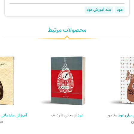
عود
متد آموزش عود
محصولات مرتبط
 برای عود
منصور
عود
از مبانی تا ردیف
آموزش مقدماتی 
ن
مب