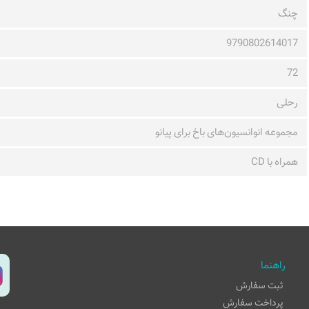
چنگ
9790802614017
72
رحلی
مجموعه انوانسیون‌های باخ برای پیانو
همراه با CD
راهنما
ثبت سفارش
پرداخت سفارش