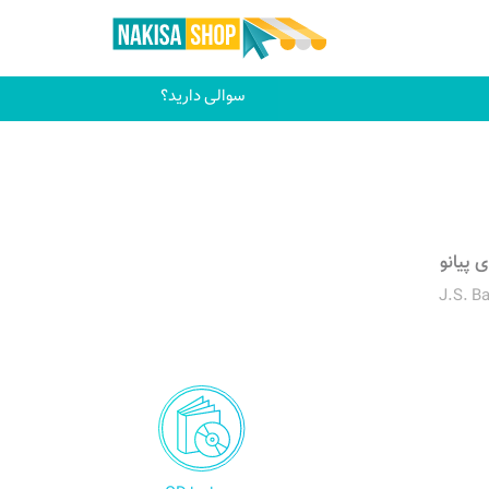
سوالی دارید؟
 پیانو
J.S. B