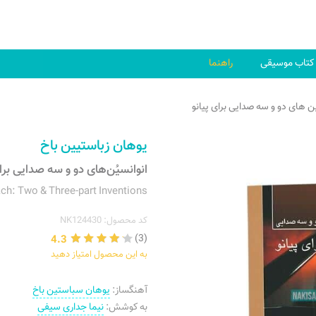
کتاب موسیقی
راهنما
ن های دو و سه صدایی برای پیانو
یوهان زباستیین باخ
انوانسیُن‌های دو و سه صدایی برای
ach: Two & Three-part Inventions
کد محصول: NK124430
4.3
(3)
به این محصول امتیاز دهید
آهنگساز:
یوهان سباستین باخ
به کوشش:
نیما جداری سیفی