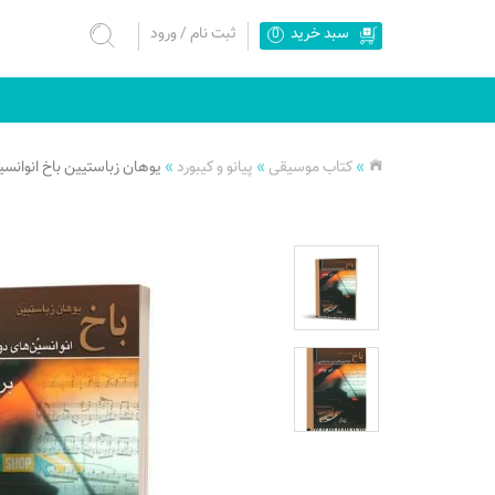
سبد خرید
ثبت نام
/
ورود
0
»
کتاب موسیقی
»
پیانو و کیبورد
»
یوهان زباستیین باخ انوانسی