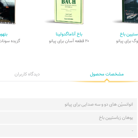
ستیین باخ
باخ آناماگدولینا
بتهو
۲۰ قطعه آسان برای پیانو
گزیده سونات‌
مشخصات محصول
دیدگاه کاربران
انوانسیُن های دو و سه صدایی برای پیانو
یوهان زباستیین باخ
-