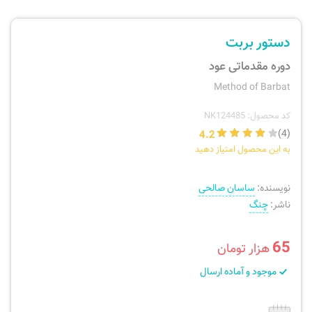
ارسال سفارش
نی، فلوت، سازهای بادی
دستور بربت
پیگیری سفارش
تئوری، هارمونی، فرم، تاریخ
دوره مقدماتی عود
Method of Barbat
بازگرداندن کالا
آواز، سلفژ، ریتم
کد محصول: NK124485
4.2
(4)
موسیقی کودک
پرسش‌های متداول
به این محصول امتیاز دهید
دفتر نت و تمرین
نویسنده:
ساسان صالحی
ناشر:
چنگ
65
هزار تومان
موجود و آماده ارسال