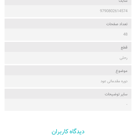
شابک
9790802614574
تعداد صفحات
48
قطع
رحلی
موضوع
دوره مقدماتی عود
ساير توضيحات
-
دیدگاه کاربران