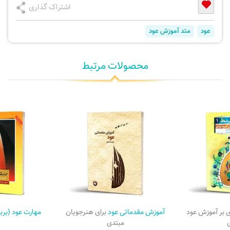
اشتراک گذاری
عود
متد آموزش عود
محصولات مرتبط
 بر آموزش عود
آموزش مقدماتی عود
برای هنرجویان
مهارت عود (برب
ی
مبتدی