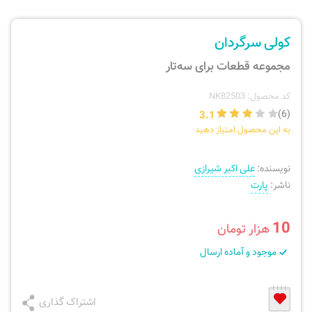
ارسال سفارش
نی، فلوت، سازهای بادی
کولی سرگردان
پیگیری سفارش
تئوری، هارمونی، فرم، تاریخ
مجموعه قطعات برای سه‌تار
بازگرداندن کالا
آواز، سلفژ، ریتم
کد محصول: NK82503
3.1
(6)
به این محصول امتیاز دهید
موسیقی کودک
پرسش‌های متداول
نویسنده:
علی اکبر شیرازی
دفتر نت و تمرین
ناشر:
پارت
10
هزار تومان
موجود و آماده ارسال
اشتراک گذاری