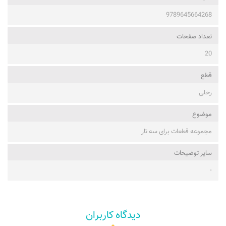
9789645664268
تعداد صفحات
20
قطع
رحلی
موضوع
مجموعه قطعات برای سه تار
ساير توضيحات
-
دیدگاه کاربران