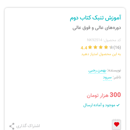
ارسال سفارش
نی، فلوت، سازهای بادی
آموزش تنبک کتاب دوم
پیگیری سفارش
تئوری، هارمونی، فرم، تاریخ
دوره‌های عالی و فوق عالی
بازگرداندن کالا
آواز، سلفژ، ریتم
کد محصول: NK92514
4.4
(16)
به این محصول امتیاز دهید
موسیقی کودک
پرسش‌های متداول
نویسنده:
بهمن رجبی
دفتر نت و تمرین
ناشر:
سرود
300
هزار تومان
موجود و آماده ارسال
اشتراک گذاری