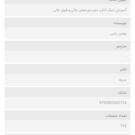
عنوان کتاب
آموزش تنبک کتاب دوم دوره‌های عالی و فوق عالی
نویسنده
بهمن رجبی
مترجم
-
ناشر
سرود
شابک
9790802602724
تعداد صفحات
192