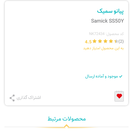
ارسال سفارش
نی، فلوت، سازهای بادی
پیانو سمیک
Samick SS50Y
پیگیری سفارش
تئوری، هارمونی، فرم، تاریخ
کد محصول: NK72434
بازگرداندن کالا
آواز، سلفژ، ریتم
4.5
(2)
به این محصول امتیاز دهید
موسیقی کودک
پرسش‌های متداول
دفتر نت و تمرین
موجود و آماده ارسال
اشتراک گذاری
محصولات مرتبط