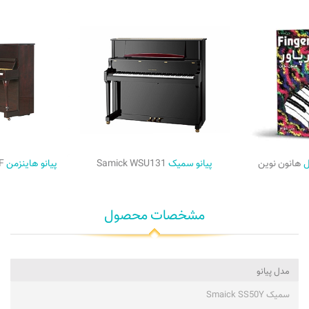
ول
هانون نوین
پیانو سمیک
Samick WSU131
پیانو هاینزمن
F
مشخصات محصول
مدل پیانو
سمیک Smaick SS50Y