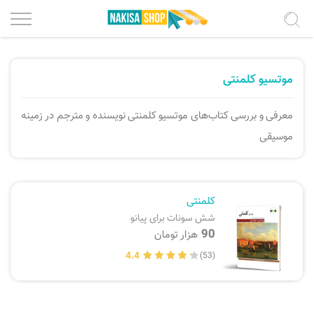
درباره ما
پیانو و کیبورد
موتسیو کلمنتی
شرایط استفاده
گیتار کلاسیک، فلامنکو
معرفی و بررسی کتاب‌های موتسیو کلمنتی نویسنده و مترجم در زمینه
موسیقی
حریم خصوصی
گیتار پیک استایل
ویولن، کمانچه
فرصت‌های همکاری
کلمنتی
شش سونات برای پیانو
تماس با ما
تار، سه تار، عود، تنبور
90
هزار تومان
4.4
(53)
ثبت سفارش
سنتور، قانون
پرداخت سفارش
تنبک، دف، سازهای کوبه ای