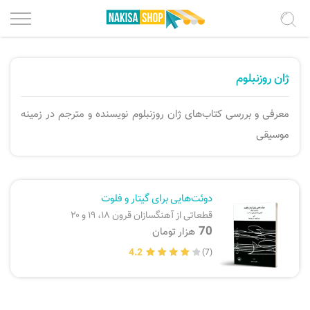
درباره ما
پیانو و کیبورد
ژان روزنبلوم
شرایط استفاده
گیتار کلاسیک، فلامنکو
معرفی و بررسی کتاب‌های ژان روزنبلوم نویسنده و مترجم در زمینه
موسیقی
حریم خصوصی
گیتار پیک استایل
ویولن، کمانچه
فرصت‌های همکاری
دوئت‌هایی برای گیتار و فلوت
قطعاتی از آهنگسازان قرون ۱۸، ۱۹ و ۲۰
تماس با ما
تار، سه تار، عود، تنبور
70
هزار تومان
4.2
(7)
ثبت سفارش
سنتور، قانون
پرداخت سفارش
تنبک، دف، سازهای کوبه ای