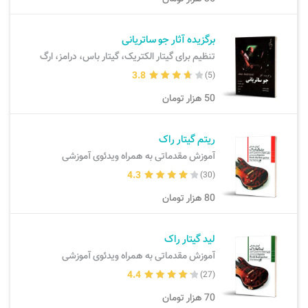
ارسال سفارش
نی، فلوت، سازهای بادی
برگزیده آثار جو ساتریانی
تنظیم برای گیتار الکتریک، گیتار باس، درامز، ارگ
پیگیری سفارش
تئوری، هارمونی، فرم، تاریخ
3.8
(5)
بازگرداندن کالا
آواز، سلفژ، ریتم
50
هزار تومان
موسیقی کودک
پرسش‌های متداول
ریتم گیتار راک
آموزش مقدماتی به همراه ویدئوی آموزشی
دفتر نت و تمرین
4.3
(30)
80
هزار تومان
لید گیتار راک
آموزش مقدماتی به همراه ویدئوی آموزشی
4.4
(27)
70
هزار تومان