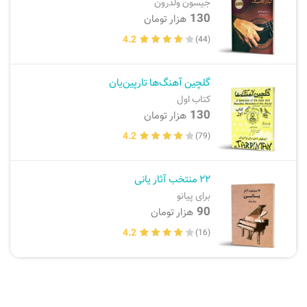
جیسون ولدرون
130
هزار تومان
ارسال سفارش
نی، فلوت، سازهای بادی
4.2
(44)
پیگیری سفارش
تئوری، هارمونی، فرم، تاریخ
گلچین آهنگ‌ها تارپین‌یان
بازگرداندن کالا
آواز، سلفژ، ریتم
کتاب اول
130
هزار تومان
موسیقی کودک
پرسش‌های متداول
4.2
(79)
دفتر نت و تمرین
۲۲ منتخب آثار یانی
برای پیانو
90
هزار تومان
4.2
(16)