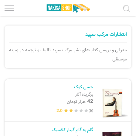
درباره ما
پیانو و کیبورد
انتشارات مرکب سپید
شرایط استفاده
گیتار کلاسیک، فلامنکو
معرفی و بررسی کتاب‌های نشر مرکب سپید تالیف و ترجمه در زمینه
موسیقی
حریم خصوصی
گیتار پیک استایل
ویولن، کمانچه
فرصت‌های همکاری
جسی کوک
برگزیده آثار
تماس با ما
تار، سه تار، عود، تنبور
42
هزار تومان
2.0
(6)
ثبت سفارش
سنتور، قانون
پرداخت سفارش
تنبک، دف، سازهای کوبه ای
گام به گام گیتار کلاسیک