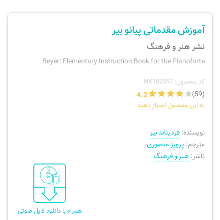
ارسال سفارش
نی، فلوت، سازهای بادی
آموزش مقدماتی پیانو بیر
پیگیری سفارش
تئوری، هارمونی، فرم، تاریخ
نشر هنر و فرهنگ
Beyer: Elementary Instruction Book for the Pianoforte
بازگرداندن کالا
آواز، سلفژ، ریتم
کد محصول: NK102557
4.2
(59)
موسیقی کودک
پرسش‌های متداول
به این محصول امتیاز دهید
دفتر نت و تمرین
نویسنده:
فردیناند بیر
مترجم:
پرویز منصوری
ناشر:
هنر و فرهنگ
همراه با دانلود فایل صوتی