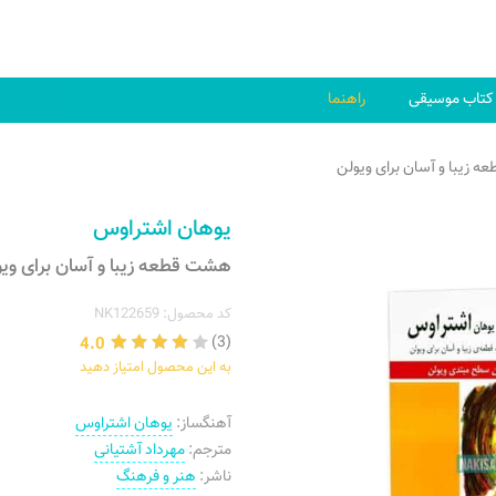
کتاب موسیقی
راهنما
 زیبا و آسان برای ویولن
یوهان اشتراوس
هشت قطعه زیبا و آسان برای وی
کد محصول: NK122659
4.0
(3)
به این محصول امتیاز دهید
آهنگساز:
یوهان اشتراوس
مترجم:
مهرداد آشتیانی
ناشر:
هنر و فرهنگ