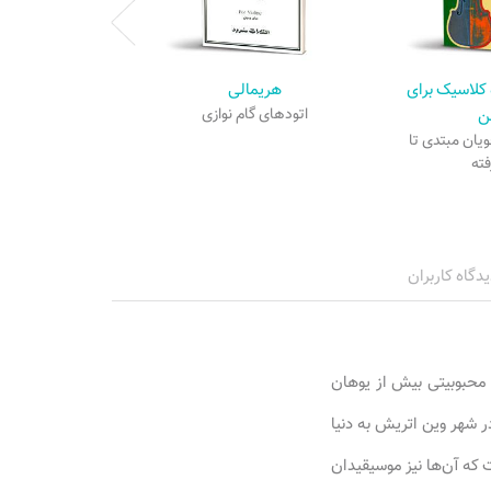
نمونه ص
کلاسیک برای
هریمالی
ن
اتودهای گام نوازی
ن مبتدی تا
ته
یدگاه کاربران
محبوبیتی بیش از یوهان
س بزرگ به دست آورد. یوهان اشتراوس که به یوهان اشتراوس II معروف می‌باشد در اکتبر ۱۸۲۵ در شهر وین اتریش به دنیا
ت که آن‌ها نیز موسیقیدان