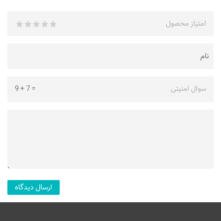
امتیاز محصول
سوال امنیتی
=
7
+
9