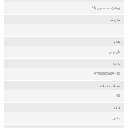
یوهان سباستین باخ
مترجم
-
ناشر
نای و نی
شابک
9790802609143
تعداد صفحات
48
قطع
رحلی