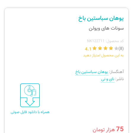
ارسال سفارش
نی، فلوت، سازهای بادی
یوهان سباستین باخ
پیگیری سفارش
تئوری، هارمونی، فرم، تاریخ
سونات های ویولن
بازگرداندن کالا
آواز، سلفژ، ریتم
کد محصول: NK122711
4.1
(8)
به این محصول امتیاز دهید
موسیقی کودک
پرسش‌های متداول
آهنگساز:
یوهان سباستین باخ
دفتر نت و تمرین
ناشر:
نای و نی
همراه با دانلود فایل صوتی
75
هزار تومان