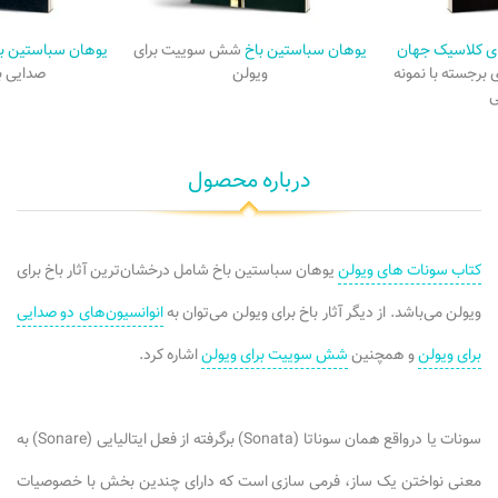
ای کلاسیک جهان
یوهان سباستین باخ
شش سوییت برای
یوهان سباستین ب
برجسته با نمونه
ویولن
صدایی ب
درباره محصول
کتاب سونات های ویولن
یوهان سباستین باخ شامل درخشان‌ترین آثار باخ برای
ویولن می‌باشد. از دیگر آثار باخ برای ویولن می‌توان به
انوانسیون‌های دو صدایی
برای ویولن
و همچنین
شش سوییت برای ویولن
اشاره کرد.
سونات یا درواقع همان سوناتا (Sonata) برگرفته از فعل ایتالیایی (Sonare) به
معنی نواختن یک ساز، فرمی سازی است که دارای چندین بخش با خصوصیات