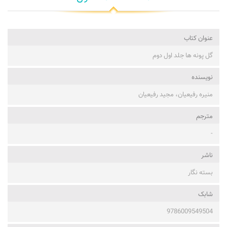
عنوان کتاب
گل پونه ها جلد اول دوم
نویسنده
منیره رفیعیان، مجید رفیعیان
مترجم
-
ناشر
بسته نگار
شابک
9786009549504