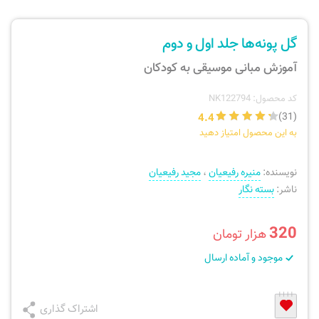
ارسال سفارش
نی، فلوت، سازهای بادی
گل پونه‌ها جلد اول و دوم
پیگیری سفارش
تئوری، هارمونی، فرم، تاریخ
آموزش مبانی موسیقی به کودکان
بازگرداندن کالا
آواز، سلفژ، ریتم
کد محصول: NK122794
4.4
(31)
به این محصول امتیاز دهید
موسیقی کودک
پرسش‌های متداول
نویسنده:
منیره رفیعیان
،
مجید رفیعیان
دفتر نت و تمرین
ناشر:
بسته نگار
320
هزار تومان
موجود و آماده ارسال
اشتراک گذاری