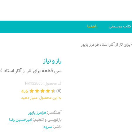
کتاب موسیقی
راهنما
رای تار از آثار استاد فرامرز پایور
راز و نیاز
سی قطعه برای تار از آثار استاد فر
کد محصول: NK122865
4.6
(6)
به این محصول امتیاز دهید
آهنگساز:
فرامرز پایور
بازنویسی و تنظیم:
امیرحسین رضا
ناشر:
سرود