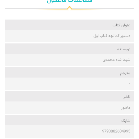
مشخصات محصول
عنوان کتاب
دستور کمانچه کتاب اول
نویسنده
شیما شاه محمدی
مترجم
-
ناشر
ماهور
شابک
9790802604995