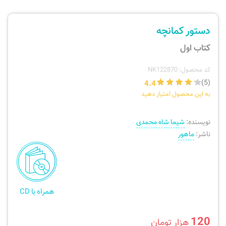
ارسال سفارش
نی، فلوت، سازهای بادی
دستور کمانچه
پیگیری سفارش
تئوری، هارمونی، فرم، تاریخ
کتاب اول
بازگرداندن کالا
آواز، سلفژ، ریتم
کد محصول: NK122870
4.4
(5)
به این محصول امتیاز دهید
موسیقی کودک
پرسش‌های متداول
نویسنده:
شیما شاه محمدی
دفتر نت و تمرین
ناشر:
ماهور
همراه با CD
120
هزار تومان