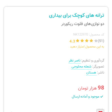
ارسال سفارش
نی، فلوت، سازهای بادی
ترانه های کوچک برای بیداری
پیگیری سفارش
تئوری، هارمونی، فرم، تاریخ
دو نوازی‌های فلوت ریکوردر
بازگرداندن کالا
آواز، سلفژ، ریتم
کد محصول: NK122970
4.3
(51)
به این محصول امتیاز دهید
موسیقی کودک
پرسش‌های متداول
گردآوری و تنظیم:
ناصر نظر
دفتر نت و تمرین
تصویرگر:
شعله محلوجی
ناشر:
هستان
98
هزار تومان
موجود و آماده ارسال