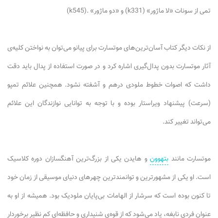
تمی از سونات «لا ماژور» (k331) و «دو ماژور» .(k545)
از نکات دیگر کتاب آسان‌ترین‌های موتسارت برای پیانو می‌توان به نواختن کلیه‌ی
آثار موتسارت بدون پدال‌گیری اشاره کرد و در صورت استفاده از پدال باید دقت
داشت که اصوات خطوط ملودی درهم و آشفته نشود. همچنین علائم تمپو
(سرعت) پیشنهاد ویراستار بوده و با توجه به توانایی نوازندگان این علائم
می‌تواند تغییر کند.
موتسارت مانند
بتهوون
و هایدن یکی از بزرگ‌ترین آهنگسازان دوره کلاسیک
است. او یکی از مشهور‌ترین و توانمندترین چهرهای دنیای موسیقی از زمان خود
تا کنون بوده است که سرشار از الهامات بی‌پایان ملودیک بود. همیشه از او به
عنوان فردی نابغه، یاد می‌شود که از قو‌ه‌ی شنیداری و حافظه‌ای کم‌ نظیر برخوردار