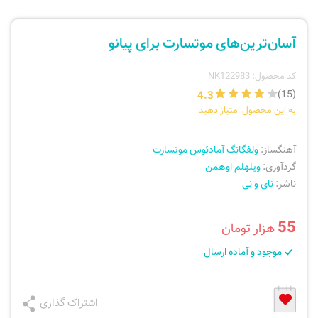
ارسال سفارش
نی، فلوت، سازهای بادی
آسان‌ترین‌های موتسارت برای پیانو
پیگیری سفارش
تئوری، هارمونی، فرم، تاریخ
کد محصول: NK122983
4.3
(15)
بازگرداندن کالا
آواز، سلفژ، ریتم
به این محصول امتیاز دهید
موسیقی کودک
پرسش‌های متداول
آهنگساز:
ولفگانگ آمادئوس موتسارت
گردآوری:
ویلهلم اوهمن
دفتر نت و تمرین
ناشر:
نای و نی
55
هزار تومان
موجود و آماده ارسال
اشتراک گذاری