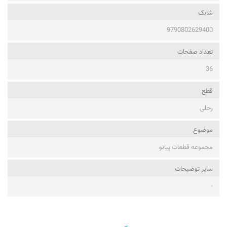
شابک
9790802629400
تعداد صفحات
36
قطع
رحلی
موضوع
مجموعه قطعات پیانو
ساير توضيحات
-