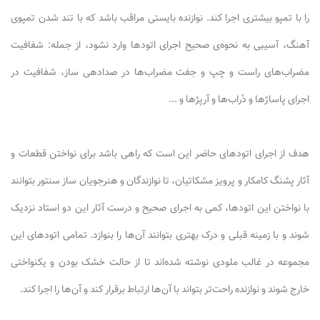
را با تمپو بیشتری اجرا کند. نوازنده بایستی مراقب باشد که با تند شدن تمپوی
آهنگ، آسیبی به نحوه‌ی صحیح اجرای اتودها وارد نشود، از جمله: شفافیت
مضراب‌های راست و چپ و جفت مضراب‌ها در صدادهی ساز، شفافیت در
اجرای پاساژها و دُراب‌ها و آرپژها و ...
هدف از اجرای اتودهای حاضر این است که راهی باشد برای نواختن قطعات و
آثار پشنگ کامکار و پرویز مشکاتیان، تا نوازندگان و هنرجویان ساز سنتور بتوانند
با نواختن این اتودها، کمی به اجرای صحیح و درست آثار این دو استاد نزدیک
شوند و با زمینه قبلی و درک بهتری بتوانند آن‌ها را بنوازد. تمامی اتودهای این
مجموعه در غالب ملودی نوشته شده‌اند تا از حالت خشک بودن و یکنواختی
خارج شوند و نوازنده راحت‌تر بتواند با آن‌ها ارتباط برقرار کند و آن‌ها را اجرا کند.