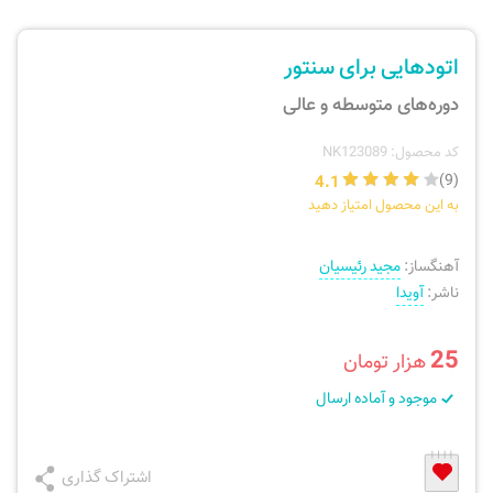
ارسال سفارش
نی، فلوت، سازهای بادی
اتودهایی برای سنتور
پیگیری سفارش
تئوری، هارمونی، فرم، تاریخ
دوره‌های متوسطه و عالی
بازگرداندن کالا
آواز، سلفژ، ریتم
کد محصول: NK123089
4.1
(9)
به این محصول امتیاز دهید
موسیقی کودک
پرسش‌های متداول
آهنگساز:
مجید رئیسیان
دفتر نت و تمرین
ناشر:
آویدا
25
هزار تومان
موجود و آماده ارسال
اشتراک گذاری