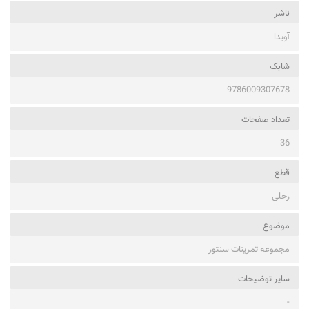
ناشر
آویدا
شابک
9786009307678
تعداد صفحات
36
قطع
رحلی
موضوع
مجموعه تمرینات سنتور
ساير توضيحات
-