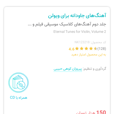
ارسال سفارش
نی، فلوت، سازهای بادی
آهنگ‌های جاودانه برای ویولن
پیگیری سفارش
تئوری، هارمونی، فرم، تاریخ
جلد دوم آهنگ‌های کلاسیک موسیقی فیلم و ...
Eternal Tunes for Violin, Volume 2
بازگرداندن کالا
آواز، سلفژ، ریتم
کد محصول: NK123218
4.6
(128)
موسیقی کودک
پرسش‌های متداول
به این محصول امتیاز دهید
دفتر نت و تمرین
گردآوری و تنظیم:
پیروزان کوهی حبیبی
همراه با CD
150
هزار تومان