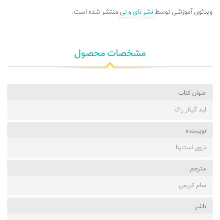
ویدئوی آموزشی توسط
نشر نای و نی
منتشر شده است.
مشخصات محصول
عنوان کتاب
لید گیتار راک
نویسنده
تروی استتینا
مترجم
سام کریمی
ناشر