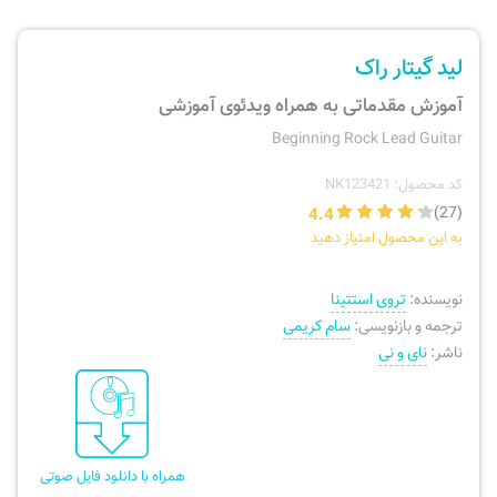
ارسال سفارش
نی، فلوت، سازهای بادی
لید گیتار راک
پیگیری سفارش
تئوری، هارمونی، فرم، تاریخ
آموزش مقدماتی به همراه ویدئوی آموزشی
Beginning Rock Lead Guitar
بازگرداندن کالا
آواز، سلفژ، ریتم
کد محصول: NK123421
4.4
(27)
موسیقی کودک
پرسش‌های متداول
به این محصول امتیاز دهید
دفتر نت و تمرین
نویسنده:
تروی استتینا
ترجمه و بازنویسی:
سام کریمی
ناشر:
نای و نی
همراه با دانلود فایل صوتی