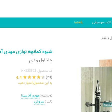
کتاب موسیقی
راهنما
ل و دوم
شیوه کمانچه نوازی مهدی آذ
جلد اول و دوم
کد محصول: NK123503
4.4
(23)
به این محصول امتیاز دهید
نویسنده:
مهدی آذرسینا
ناشر:
سروش